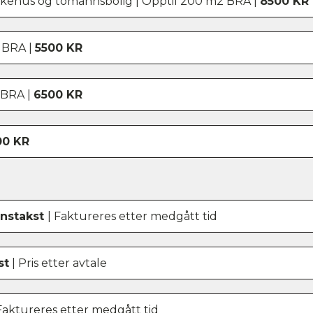
rekkehus og tomannsbolig | Opptil 200 m2 BRA |
8500 KR
2 BRA |
5500 KR
2 BRA |
6500 KR
00 KR
onstakst
| Faktureres etter medgått tid
st
| Pris etter avtale
Faktureres etter medgått tid