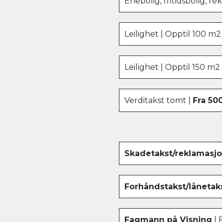
Enebolig, fritidsbolig, 
Leilighet | Opptil 100 m
Leilighet | Opptil 150 m
Verditakst tomt |
Fra 50
Skadetakst/reklamasj
Forhåndstakst/lånetak
Fagmann på Visning
| 